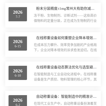
定指代，两者用途差异很大。医疗级骨粉是
防疫的战略防线。但再优质的花粉，一旦分
经严格灭菌、纯化、符合三类医疗器械标准
粉末分装精度±1mg常州大有助你减员增效，日省斗金不是梦
装环节失控——剂量偏差、活性流失、粉尘
2026
的骨修复材料，用于种植牙、牙槽骨/骨科骨
损耗、交叉污染，高昂的产业价值将瞬间归
冻干粉、生物制剂、诊断试剂——这些高价
7-7
缺损填充，绝对不可与农用/饲料骨粉混用。
零...
值物料的定量分装，正在成为生物制药行业
临床主要用途•种植牙骨增量：牙槽骨薄/矮
的核心痛点。原料成本高、精度要求严、批
时“垫骨”，给种植体打稳地基。•拔牙位点保
量批次多……传统人工分装或低精度设备，
存：拔牙后填充，防止牙槽骨吸收weisuo。•
要么浪费物料，要么难以满足工艺要求。1g
在线称重设备如何重塑企业降本增效新范式
牙周骨缺损修复：补牙周炎导致的骨坑。•
2026
冻干粉可能价值数百甚至数千元，每次
骨科应用：骨折骨缺损、脊柱融合、关...
在成本压力攀升、效率竞争加剧的产业格局
6-15
±1mg的误差，累积起来都是不可忽视的成
下，企业对降本增效的诉求愈发迫切。在线
本。常州大有自动化系统有限公司
称重设备凭借实时精准、全流程渗透的核心
(MoveWeigh)推出的全自动高通量离心管粉
优势，打破传统称重模式的局限，从生产管
末分装机，以±0.001g的毫克级精度，为生
控、资源优化到决策支撑，各方位重塑企业
在线称重设备动态算法优化与选型避坑指南
物制药、诊断试剂、实验室等高价值物料分
2026
运营逻辑，构建起降本增效的全新范式。1.
装场景，提供了一套可靠、高...
在智能制造与工业自动化进程中，在线称重
6-10
在线称重设备筑牢生产防线，从源头阻断成
设备是生产质控、物料管理的核心环节，其
本损耗传统离线称重存在抽检滞后、误差追
动态算法的精度与设备选型的合理性，直接
溯难等痛点，往往导致超差、漏检等问题，
决定生产效能与数据可靠性。以下从技术优
既造成原料浪费，又埋下质量隐患。设备嵌
化与选型避坑两方面，剖析关键要点。一、
自动称重设备：智能制造中的精准计量装置
入生产全链条，对物料重量进行实时动态监
2026
在线称重设备动态算法优化：破解精度与效
测，一旦出现重量偏差立即触发报警，并联
在现代工业生产中，自动称重设备扮演着至
6-2
率的核心密码动态称重的核心挑战在于消除