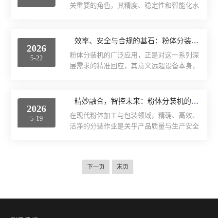
动剔除装置快速处置，避...
关重要的角色，其精度、稳定性和智能化水
惯性干扰、振动噪声等动态误差，算法优化
平直接影响到产品的质量控制、成本核算以
成为破局关键。时空双域解耦技术通过空间
及生产流程的顺畅度。自动称重设备凭借其
域解析称重传感器阵列信号，提取静态负载
结构合理、造型美观的显著特点，在众多同
效率、安全与合规的基石：粉体分装机的核心使用意义
的空间特征；同时在时间域构建动态惯性干
2026
类产品中脱颖而出，成为智能制造领域的新
扰模型，生成噪声分量，从源头分离误差，
粉体分装机的广泛应用，正是对这一系列深
5-22
宠。1.结构设计的匠心独运称重设备的设计
避免传统滤波算法的频谱混...
层需求的精准回应，其意义远超设备本身，
团队深入理解工业生产的实际需求，通过工
深刻影响着相关产业链的现代化水平。1.首
艺和合理的结构布局，打造出满足多样化称
要意义在于实现产品质量与安全性的根本性
重要求的产品。首先，该系列设备采用了模
保障。粉体物料的特性决定了其在暴露于空
精妙融合，智控未来：粉体分装机的结构设计哲学
块化设计思路，不同功能模块可以灵活组
2026
气中时，极易吸潮、结块、氧化或滋生微生
合，既能满足简单称重任务，又能扩展实现
在现代粉体加工与包装领域，精确、高效、
5-19
物，从而严重影响最终产品的有效成分、稳
数据统计、自动筛选、异常...
洁净的分装作业是关乎产品质量与生产安全
定性与卫生指标。WinCK分装机通过其密闭
的核心环节。粉体分装机作为这一领域的先
的自动化作业流程，最大限度地减少了物料
进设备，其性能的基石在于一套深思熟虑、
与人、环境的接触时间与面积。其高精度、
科学合理的结构设计。这套设计并非简单功
高重复性的计量能力，确保了每一份分装产
下一页
末页
能的堆砌，而是以系统集成思维，将机械、
品的剂量高度一致，这是药品疗效、食品配
气动、控制与洁净技术有机融合，形成了一
方准确性的生命线。...
套高效、稳定且易于维护的整体解决方案。
其一，模块化与集成化的总体布局。粉体分
装机的设计摒弃了传统设备分散、冗杂的布