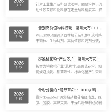
2026
针对工业生产及科研试验中，团聚粉体、流
8-5
工业称重产品
动性较差颗粒物料存在定量给料精度差、换
料清洁繁琐、自动化集成难度高的行业痛
工业称重元器件
点，本文介绍WinCK920F台式螺旋定量给料
机。设备采用垂直伺服螺旋下料结构，搭配
告别高价值物料损耗！常州大有±0.001g西林瓶分装，让每一毫克都物尽其用
2026
WinCK103数字称重模块，以称重闭环反馈
实验室仪器
WinCK9004四通道西林瓶分装机整机实拍冻
7-29
控制实现微量物料高精度定量给料；模块化
干颗粒、生物试剂、高价值颗粒药剂分装，
快拆式给料头设计解决物料交叉污染问题，
云称重管理软件
是制药生产环节里一道绕不开的关卡。原料
同时具备标准化工业通讯接口，可单机使
单价高昂、装量标准严苛、GMP合规追溯
用，也可集成于自动化设备、机械手系统，
难、量产效率受限，人工分装与普通设备带
猕猴桃花粉=产业芯片！常州大有花粉分装机，守住每一克“植物黄金”的价值
满足实验室、小试产线、特种粉体分装的应
2026
来的物料损耗、质量隐患，长期困扰着各大
用需求。在粉体加工、新材料研发、精细化
被誉为猕猴桃产业“芯片”的高价值花粉，如
7-22
制药、诊断试剂企业。常州大有自动化
工、特种物料分...
何规避损耗、锁死活性、标准化量产？常州
MoveWeigh深耕高精度在线称重领域，推出
大有花粉高精度双头分装机，以±0.01g高精
WinCK系列全自动西林瓶分装机，覆盖单通
度+全自动化产线，守护每一份珍贵花粉价
道、四通道机型，振动、螺旋双给料模式可
值。在猕猴桃产业链中，有一个核心共识：
骨粉分装的 “隐形革命”：±0.01g 精度 + 振动给料，守住品质、省下真金
选，最高精度±0.001g，毫克级把控，兼顾
2026
决定果品档次、果园收益、产业竞争力的，
研发小试与规模化量产，一站...
骨粉(BoneMeal)通常指动物骨骼经清洗、脱
7-15
从来不是果树，而是花粉。高品质猕猴桃花
脂、脱胶、高温灭菌、干燥后粉碎制成的粉
粉，是名副其实的产业芯片、植物黄金。它
末，同时也有牙科植骨用的人工骨粉这一特
掌控着坐果率、果形、果品风味，更是果园