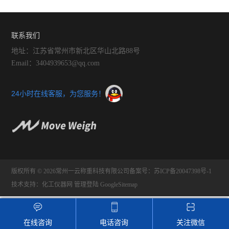
工业称重产品
联系我们
工业称重元器件
地址：江苏省常州市新北区华山北路88号
Email：3404939653@qq.com
实验室仪器
云称重管理软件
24小时在线客服，为您服务！
版权所有 © 2026常州一云称重科技有限公司
备案号：苏ICP备20047398号-1
技术支持：
化工仪器网
管理登陆
GoogleSitemap
在线咨询
电话咨询
关注微信