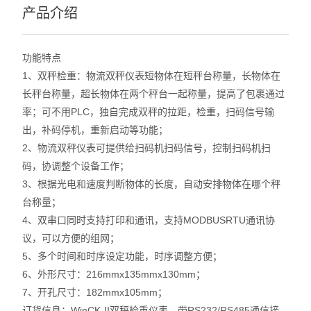
产品介绍
功能特点
1、双秤检重：物流双秤仪表短物体在短秤台称量，长物体在
长秤台称量，超长物体在两个秤台一起称量，提高了包裹通过
率；可不用PLC，独自完成双秤的拉距，检重，扫码信号输
出，补码停机，重新启动等功能；
2、物流双秤仪表可提供给扫码机扫码信号，控制扫码机扫
码，协调整个设备工作；
3、根据光电和速度判断物体的长度，自动安排物体在哪个秤
台称量；
4、双串口同时支持打印和通讯，支持MODBUSRTU通讯协
议，可以方便的组网；
5、多个时间和时序设定功能，时序调整方便；
6、外形尺寸：216mmx135mmx130mm；
7、开孔尺寸：182mmx105mm；
订货信息：WinCK-II双秤检重仪表，带RS232/RS485通信接