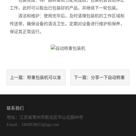
包装完成：待产品称重和分配完成后，包装机会自动停止
工作，此时可以取出已包装好的产品，并继续下一轮包装。
清洁和维护：使用完毕后，及时清理包装机的工作区域和
传送带，确保设备的清洁卫生。定期对设备进行维护和保养，
保证其正常运行。
称重包装机可以准
分享一下自动称重
上一篇：
下一篇：
确地测量物品的重量
包装机的使用技巧和注意事项
联系我们
地址：江苏省常州市新北区华山北路88号
Email：3404939653@qq.com