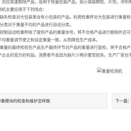
应高速剔除产品，适用于轻量包装产品，如小袋装颗粒、片剂、冲剂
机主要应用于下列场合：
失检查对大包装里含有小包装的产品。利用检重秤对大包装进行重量检
类对于重量不均的产品进行自动分类。
制自动检重秤除了提供产品的重量信号，将不合格产品进行剔除外还可
平均重量调节使之和设定重量一致，从而降低生产成本。
量的最终检验在产品生产最终环节对产品的重量进行复检，将不合格产
产企业的双方的利益。消费者不会因为缺斤少两尔蒙受损失，生产厂家也
称重模块的检查和维护怎样做
下一篇